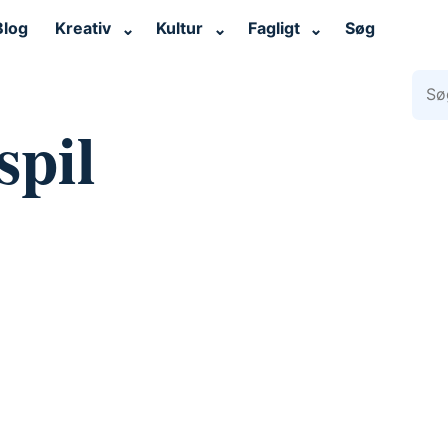
Blog
Kreativ
Kultur
Fagligt
Søg
⌄
⌄
⌄
Søg 
spil