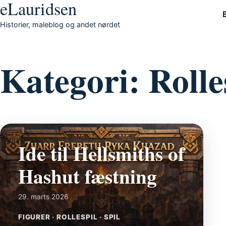
eLauridsen
Gå til indhold
Historier, maleblog og andet nørdet
Kategori:
Rolle
Ide til Hellsmiths of
Hashut fæstning
29. marts 2026
FIGURER · ROLLESPIL · SPIL