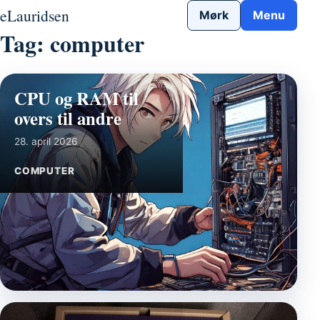
Gå til indhold
eLauridsen
Mørk
Menu
Tag:
computer
CPU og RAM til
overs til andre
28. april 2026
COMPUTER