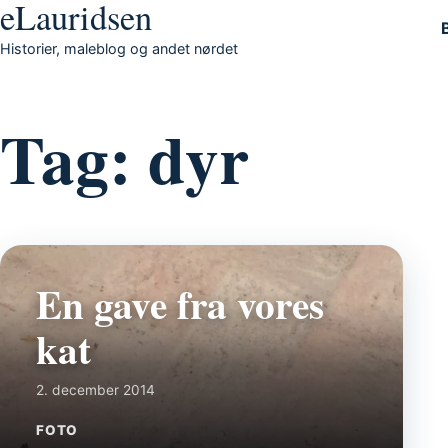
eLauridsen
Gå til indhold
Historier, maleblog og andet nørdet
Tag:
dyr
En gave fra vores
kat
2. december 2014
FOTO