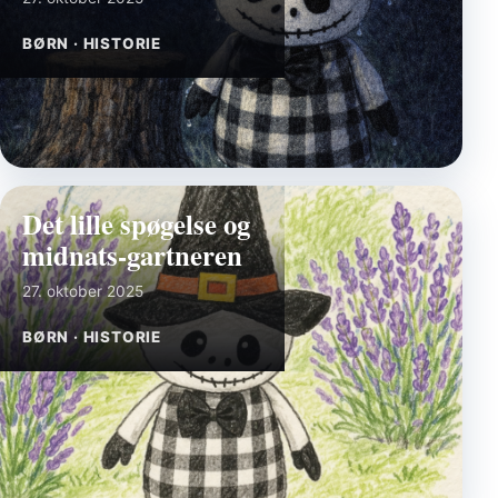
BØRN · HISTORIE
Det lille spøgelse og
midnats-gartneren
27. oktober 2025
BØRN · HISTORIE