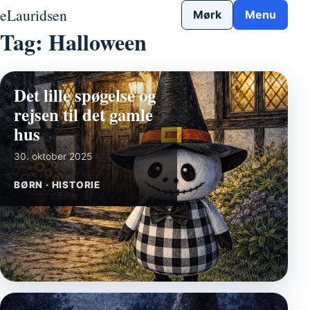
Gå til indhold
eLauridsen
Mørk
Menu
Tag:
Halloween
Det lille spøgelse og
rejsen til det gamle
hus
30. oktober 2025
BØRN · HISTORIE