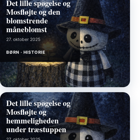
Det lille spøgelse og
Mosfløjte og den
blomstrende
måneblomst
27. oktober 2025
BØRN · HISTORIE
Det lille spøgelse og
Mosfløjte og
hemmeligheden
under træstuppen
27. oktober 2025