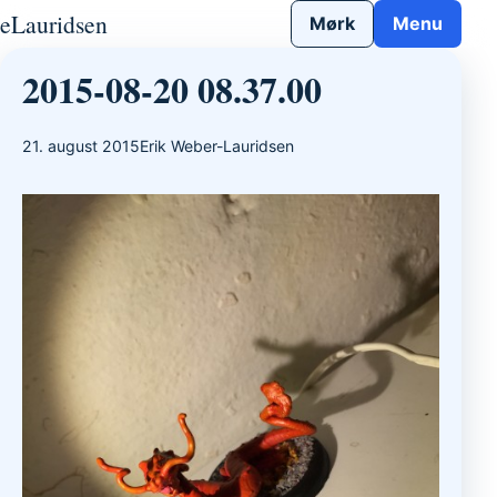
Gå til indhold
eLauridsen
Mørk
Menu
2015-08-20 08.37.00
21. august 2015
Erik Weber-Lauridsen