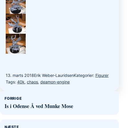
13. marts 2018
Erik Weber-Lauridsen
Kategorier:
Figurer
Tags:
40k
,
chaos
,
deamon-engine
Indlægsnavigation
FORRIGE
Is i Odense Å ved Munke Mose
NÆSTE