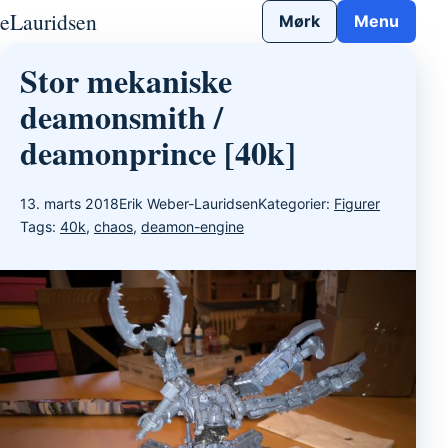
Gå til indhold
eLauridsen
Mørk
Menu
Stor mekaniske
deamonsmith /
deamonprince [40k]
13. marts 2018
Erik Weber-Lauridsen
Kategorier:
Figurer
Tags:
40k
,
chaos
,
deamon-engine