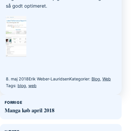
så godt optimeret.
8. maj 2018
Erik Weber-Lauridsen
Kategorier:
Blog
,
Web
Tags:
blog
,
web
Indlægsnavigation
FORRIGE
Manga køb april 2018