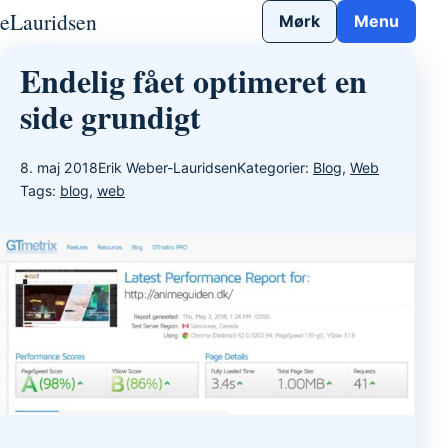
Gå til indhold
eLauridsen
Mørk
Menu
Endelig fået optimeret en
side grundigt
8. maj 2018
Erik Weber-Lauridsen
Kategorier:
Blog
,
Web
Tags:
blog
,
web