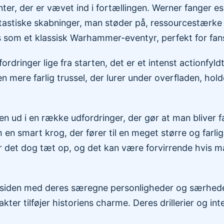
ter, der er vævet ind i fortællingen. Werner fanger 
ntastiske skabninger, man støder på, ressourcestærke 
s som et klassisk Warhammer-eventyr, perfekt for fans
dringer lige fra starten, det er et intenst actionfyldt
en mere farlig trussel, der lurer under overfladen, ho
gen ud i en række udfordringer, der gør at man blive
en smart krog, der fører til en meget større og farlig
r det dog tæt op, og det kan være forvirrende hvis man
 siden med deres særegne personligheder og særheder
r tilføjer historiens charme. Deres drillerier og int