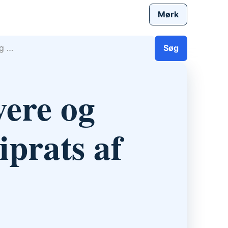
Mørk
efter:
Søg
vere og
iprats af