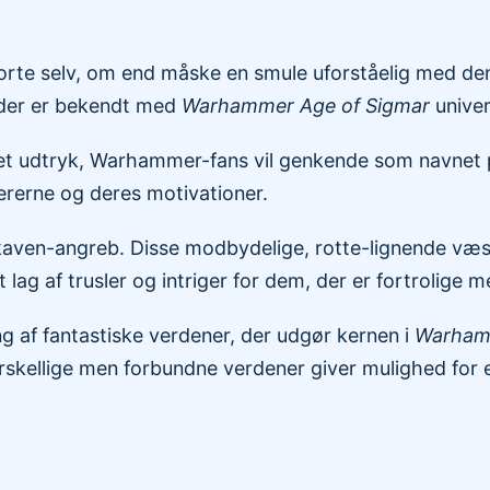
korte selv, om end måske en smule uforståelig med den
, der er bekendt med
Warhammer Age of Sigmar
univer
 et udtryk, Warhammer-fans vil genkende som navnet p
ktererne og deres motivationer.
kaven-angreb. Disse modbydelige, rotte-lignende væsn
 lag af trusler og intriger for dem, der er fortrolige 
ng af fantastiske verdener, der udgør kernen i
Warhamm
kellige men forbundne verdener giver mulighed for en