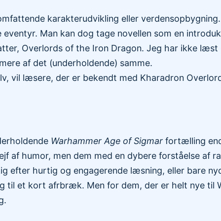
l omfattende karakterudvikling eller verdensopbygnin
ende eventyr. Man kan dog tage novellen som en introdukt
r, Overlords of the Iron Dragon. Jeg har ikke læst 
 mere af det (underholdende) samme.
elv, vil læsere, der er bekendt med Kharadron Overlo
nderholdende
Warhammer Age of Sigmar
fortælling en
trejf af humor, men dem med en dybere forståelse af r
ig efter hurtig og engagerende læsning, eller bare n
lg til et kort afrbræk. Men for dem, der er helt nye ti
g.