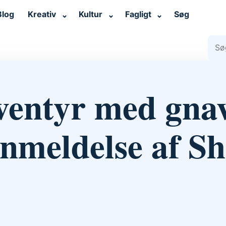
Blog
Kreativ
Kultur
Fagligt
Søg
⌄
⌄
⌄
Søg 
eventyr med gna
anmeldelse af Sh