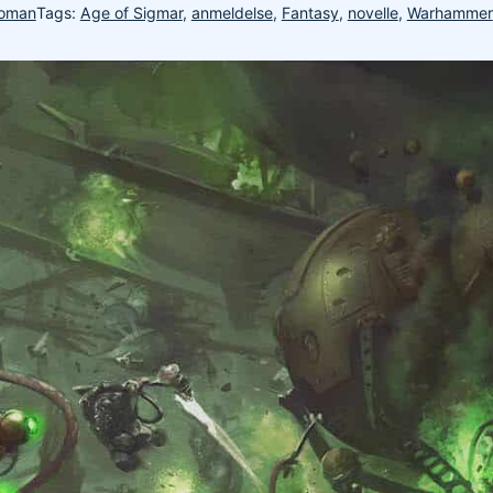
oman
Tags:
Age of Sigmar
,
anmeldelse
,
Fantasy
,
novelle
,
Warhammer