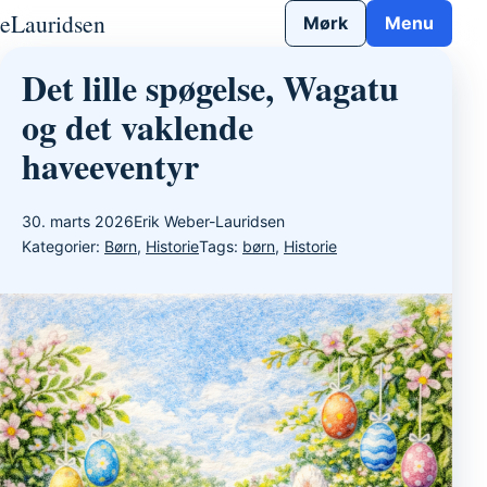
Gå til indhold
eLauridsen
Mørk
Menu
Det lille spøgelse, Wagatu
og det vaklende
haveeventyr
30. marts 2026
Erik Weber-Lauridsen
Kategorier:
Børn
,
Historie
Tags:
børn
,
Historie