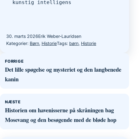
kunstig intelligens
30. marts 2026
Erik Weber-Lauridsen
Kategorier:
Børn
,
Historie
Tags:
børn
,
Historie
Indlægsnavigation
FORRIGE
Det lille spøgelse og mysteriet og den langbenede
kanin
NÆSTE
Historien om havenisserne på skråningen bag
Mosevang og den besøgende med de bløde hop