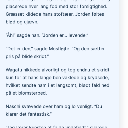
placerede hver lang fod med stor forsigtighed.
Græsset kildede hans stoftæer. Jorden føltes
blød og ujævn.
“Åh!” sagde han. “Jorden er… levende!”
“Det er den,” sagde Mosfløjte. “Og den sætter
pris på blide skridt.”
Wagatu nikkede alvorligt og tog endnu et skridt –
kun for at hans lange ben vaklede og krydsede,
hvilket sendte ham i et langsomt, blødt fald ned
på et blomsterbed.
Naschi svævede over ham og lo venligt. “Du
klarer det fantastisk.”
“Jeg lærer kunsten at falde yndefuldt,” svarede