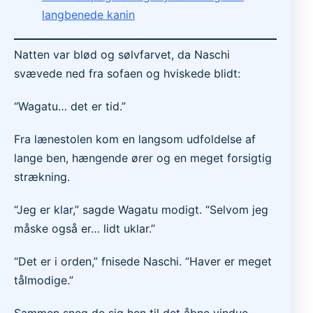
langbenede kanin
Natten var blød og sølvfarvet, da Naschi
svævede ned fra sofaen og hviskede blidt:
“Wagatu… det er tid.”
Fra lænestolen kom en langsom udfoldelse af
lange ben, hængende ører og en meget forsigtig
strækning.
“Jeg er klar,” sagde Wagatu modigt. “Selvom jeg
måske også er… lidt uklar.”
“Det er i orden,” fnisede Naschi. “Haver er meget
tålmodige.”
Sammen sneg de sig hen til det åbne vindue.