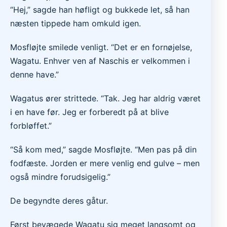
“Hej,” sagde han høfligt og bukkede let, så han
næsten tippede ham omkuld igen.
Mosfløjte smilede venligt. “Det er en fornøjelse,
Wagatu. Enhver ven af ​​Naschis er velkommen i
denne have.”
Wagatus ører strittede. “Tak. Jeg har aldrig været
i en have før. Jeg er forberedt på at blive
forbløffet.”
“Så kom med,” sagde Mosfløjte. “Men pas på din
fodfæste. Jorden er mere venlig end gulve – men
også mindre forudsigelig.”
De begyndte deres gåtur.
Først bevægede Wagatu sig meget langsomt og