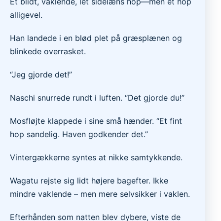
Et blidt, vaklende, let sidelæns hop—men et hop
alligevel.
Han landede i en blød plet på græsplænen og
blinkede overrasket.
“Jeg gjorde det!”
Naschi snurrede rundt i luften. “Det gjorde du!”
Mosfløjte klappede i sine små hænder. “Et fint
hop sandelig. Haven godkender det.”
Vintergækkerne syntes at nikke samtykkende.
Wagatu rejste sig lidt højere bagefter. Ikke
mindre vaklende – men mere selvsikker i vaklen.
Efterhånden som natten blev dybere, viste de