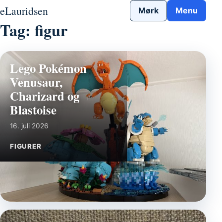
Gå til indhold
eLauridsen
Mørk
Menu
Tag:
figur
Lego Pokémon
Venusaur,
Charizard og
Blastoise
16. juli 2026
FIGURER