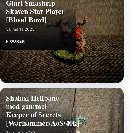
Glart Smashrip
Skaven Star Player
[Blood Bowl]
31. marts 2025
FIGURER
Shalaxi Hellbane
mod gammel
Keeper of Secrets
[Warhammer/AoS/40k]
28. marts 2025