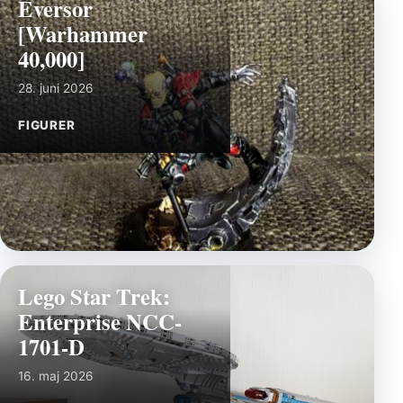
Eversor
[Warhammer
40,000]
28. juni 2026
FIGURER
Lego Star Trek:
Enterprise NCC-
1701-D
16. maj 2026