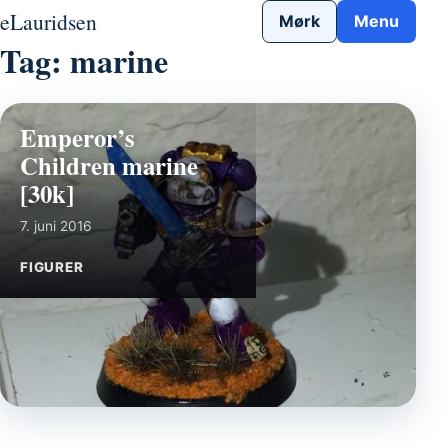
Gå til indhold
eLauridsen
Mørk
Menu
Tag:
marine
Emperor’s
Children marine
[30k]
7. juni 2016
FIGURER