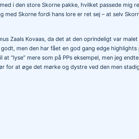
ed i den store Skorne pakke, hvilket passede mig re
ang med Skorne fordi hans lore er ret sej – at selv Sko
us Zaals Kovaas, da det at den oprindeligt var male
 godt, men den har fået en god gang edge highlights
til at “lyse” mere som på PPs eksempel, men jeg endt
 gør for at øge det mørke og dystre ved den men stad