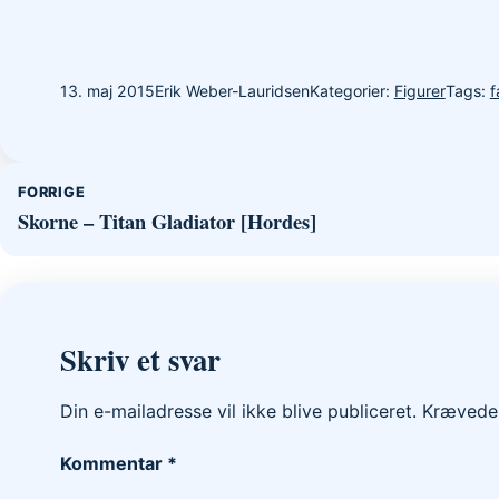
13. maj 2015
Erik Weber-Lauridsen
Kategorier:
Figurer
Tags:
f
Indlægsnavigation
FORRIGE
Skorne – Titan Gladiator [Hordes]
Skriv et svar
Din e-mailadresse vil ikke blive publiceret.
Krævede 
Kommentar
*