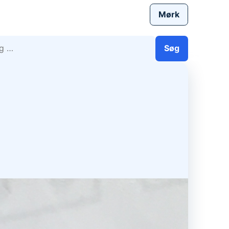
Mørk
efter:
Søg