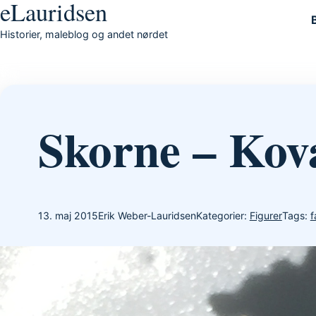
eLauridsen
Gå til indhold
Historier, maleblog og andet nørdet
Skorne – Kov
13. maj 2015
Erik Weber-Lauridsen
Kategorier:
Figurer
Tags:
f