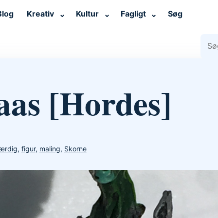
Blog
Kreativ
Kultur
Fagligt
Søg
⌄
⌄
⌄
Søg 
aas [Hordes]
ærdig
,
figur
,
maling
,
Skorne