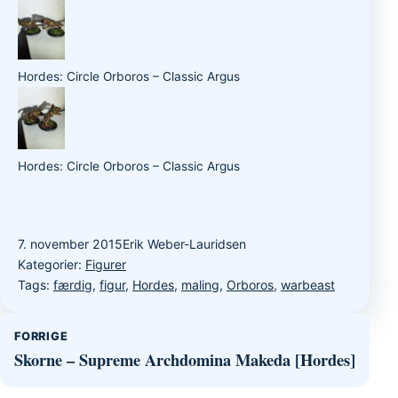
Hordes: Circle Orboros – Classic Argus
Hordes: Circle Orboros – Classic Argus
7. november 2015
Erik Weber-Lauridsen
Kategorier:
Figurer
Tags:
færdig
,
figur
,
Hordes
,
maling
,
Orboros
,
warbeast
Indlægsnavigation
FORRIGE
Skorne – Supreme Archdomina Makeda [Hordes]