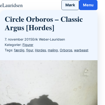
Gå til indhold
eLauridsen
Mørk
Menu
Circle Orboros – Classic
Argus [Hordes]
7. november 2015
Erik Weber-Lauridsen
Kategorier:
Figurer
Tags:
færdig
,
figur
,
Hordes
,
maling
,
Orboros
,
warbeast