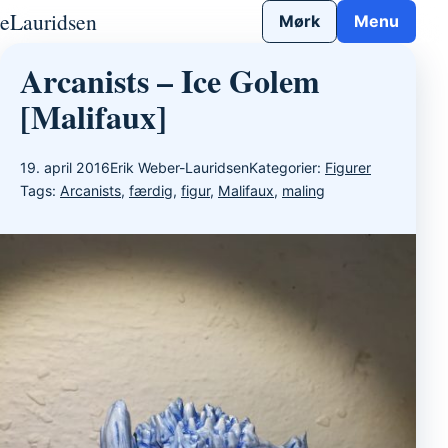
Gå til indhold
eLauridsen
Mørk
Menu
Arcanists – Ice Golem
[Malifaux]
19. april 2016
Erik Weber-Lauridsen
Kategorier:
Figurer
Tags:
Arcanists
,
færdig
,
figur
,
Malifaux
,
maling