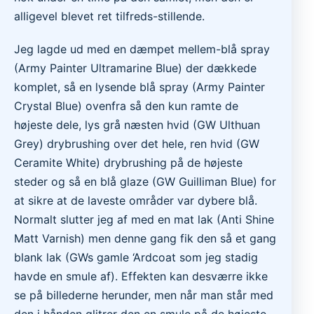
alligevel blevet ret tilfreds-stillende.
Jeg lagde ud med en dæmpet mellem-blå spray
(Army Painter
Ultramarine Blue
) der dækkede
komplet, så en lysende blå spray (Army Painter
Crystal Blue) ovenfra så den kun ramte de
højeste dele, lys grå næsten hvid (GW Ulthuan
Grey) drybrushing over det hele, ren hvid (GW
Ceramite White) drybrushing på de højeste
steder og så en blå glaze (GW Guilliman Blue) for
at sikre at de laveste områder var dybere blå.
Normalt slutter jeg af med en mat lak (
Anti Shine
Matt Varnish
) men denne gang fik den så et gang
blank lak (GWs gamle ‘Ardcoat som jeg stadig
havde en smule af). Effekten kan desværre ikke
se på billederne herunder, men når man står med
den i hånden glitrer den en smule på de højeste