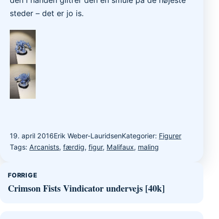
steder – det er jo is.
19. april 2016
Erik Weber-Lauridsen
Kategorier:
Figurer
Tags:
Arcanists
,
færdig
,
figur
,
Malifaux
,
maling
Indlægsnavigation
FORRIGE
Crimson Fists Vindicator undervejs [40k]