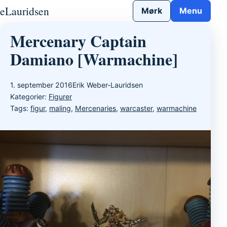
Gå til indhold
eLauridsen
Mørk
Menu
Mercenary Captain
Damiano [Warmachine]
1. september 2016
Erik Weber-Lauridsen
Kategorier:
Figurer
Tags:
figur
,
maling
,
Mercenaries
,
warcaster
,
warmachine