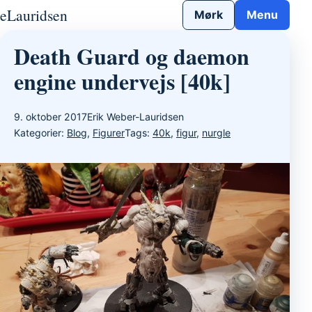
Gå til indhold
eLauridsen
Mørk
Menu
Death Guard og daemon
engine undervejs [40k]
9. oktober 2017
Erik Weber-Lauridsen
Kategorier:
Blog
,
Figurer
Tags:
40k
,
figur
,
nurgle