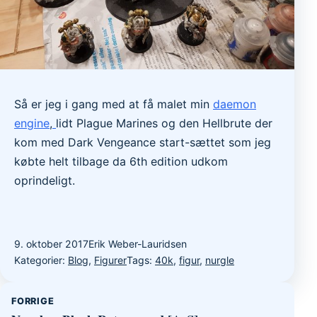
Så er jeg i gang med at få malet min
daemon
engine
,
lidt Plague Marines og den Hellbrute der
kom med Dark Vengeance start-sættet som jeg
købte helt tilbage da 6th edition udkom
oprindeligt.
9. oktober 2017
Erik Weber-Lauridsen
Kategorier:
Blog
,
Figurer
Tags:
40k
,
figur
,
nurgle
Indlægsnavigation
FORRIGE