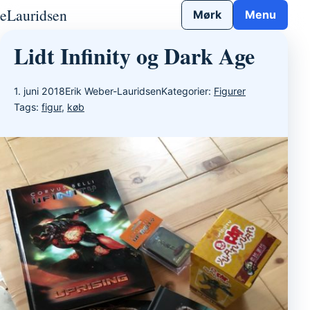
Gå til indhold
eLauridsen
Mørk
Menu
Lidt Infinity og Dark Age
1. juni 2018
Erik Weber-Lauridsen
Kategorier:
Figurer
Tags:
figur
,
køb