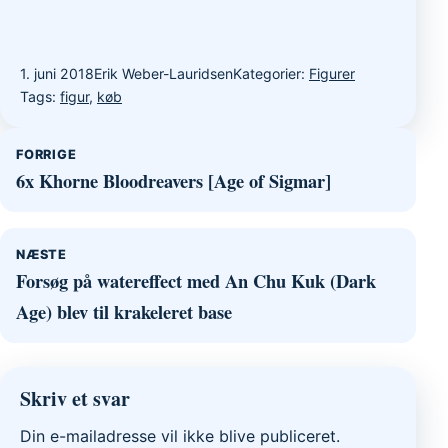
1. juni 2018
Erik Weber-Lauridsen
Kategorier:
Figurer
Tags:
figur
,
køb
Indlægsnavigation
FORRIGE
6x Khorne Bloodreavers [Age of Sigmar]
NÆSTE
Forsøg på watereffect med An Chu Kuk (Dark
Age) blev til krakeleret base
Skriv et svar
Din e-mailadresse vil ikke blive publiceret.