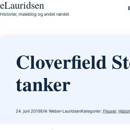
eLauridsen
Gå til indhold
Historier, maleblog og andet nørdet
Cloverfield 
tanker
24. juni 2019
Erik Weber-Lauridsen
Kategorier:
Figurer
,
Histor