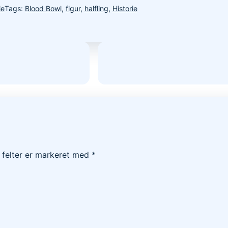
ie
Tags:
Blood Bowl
,
figur
,
halfling
,
Historie
felter er markeret med
*