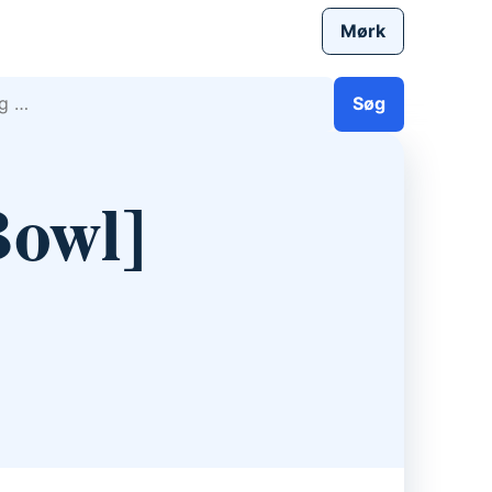
Mørk
efter:
Søg
Bowl]