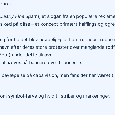
g-ord:
Clearly Fine Spam!
, et slogan fra en populære reklam
ød på dåse – et koncept primært halflings og ogres
sang for holdet blev udødelig-gjort da trubadur truppe
t navn efter deres store protester over manglende rod
Moot) under dette tilnavn.
ol hæves på bannere over tribunerne.
i bevægelse på cabalvision, men fans der har været 
om symbol-farve og hvid til striber og markeringer.