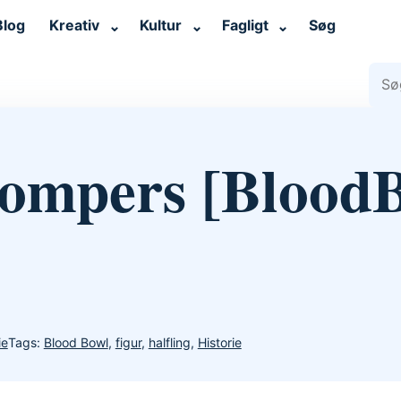
Blog
Kreativ
Kultur
Fagligt
Søg
⌄
⌄
⌄
Søg 
Stompers [Blood
ie
Tags:
Blood Bowl
,
figur
,
halfling
,
Historie