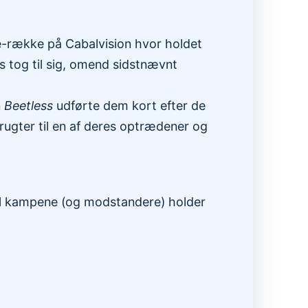
e-række på Cabalvision hvor holdet
 tog til sig, omend sidstnævnt
n
Beetless
udførte dem kort efter de
frugter til en af deres optrædener og
til kampene (og modstandere) holder