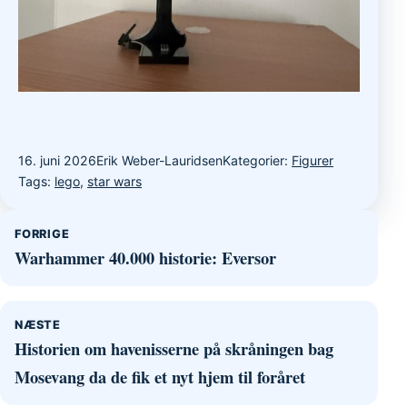
16. juni 2026
Erik Weber-Lauridsen
Kategorier:
Figurer
Tags:
lego
,
star wars
Indlægsnavigation
FORRIGE
Warhammer 40.000 historie: Eversor
NÆSTE
Historien om havenisserne på skråningen bag
Mosevang da de fik et nyt hjem til foråret