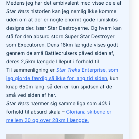
Medens jeg har det ambivalent med visse dele af
Star Wars
historien kan jeg nemlig ikke komme
uden om at der er nogle enormt gode rumskibs
designs der. Især Star Destroyerne. Og hvem kan
stå for den absurd store Super Star Destroyer
som Executoren. Dens 18km længde vises godt
gennem de små Battlecruisers påved siden af,
deres 2,5km længde lilleput i forhold til.
Til sammenligning er
Star Trek
s Enterprise, som
jeg gjorde færdig så ikke for lang tid siden
, kun
knap 650m lang, så den er kun spidsen af de
små ved siden af her.
Star Wars
nærmer sig samme liga som
40k
i
forhold til absurd skala –
Gloriana skibene er
mellem 20 og over 28km i længde.