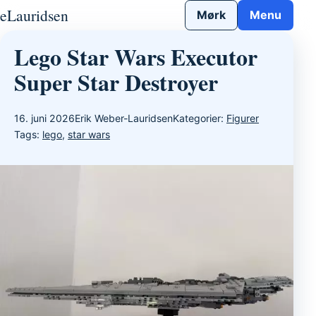
Gå til indhold
eLauridsen
Mørk
Menu
Lego Star Wars Executor
Super Star Destroyer
16. juni 2026
Erik Weber-Lauridsen
Kategorier:
Figurer
Tags:
lego
,
star wars