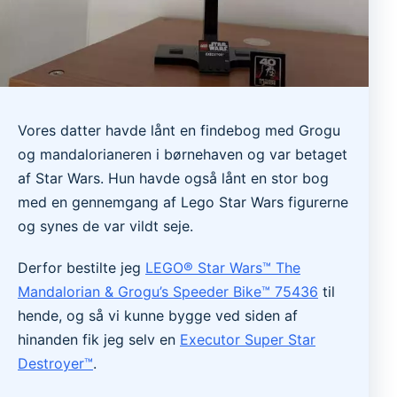
Vores datter havde lånt en findebog med Grogu
og mandalorianeren i børnehaven og var betaget
af Star Wars. Hun havde også lånt en stor bog
med en gennemgang af Lego Star Wars figurerne
og synes de var vildt seje.
Derfor bestilte jeg
LEGO® Star Wars™ The
Mandalorian & Grogu’s Speeder Bike™ 75436
til
hende, og så vi kunne bygge ved siden af
hinanden fik jeg selv en
Executor Super Star
Destroyer™
.