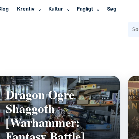
Blog
Kreativ
Kultur
Fagligt
Søg
⌄
⌄
⌄
Søg 
Dragon Ogre
Shaggoth
[Warhammer:
Fantasy Battle]