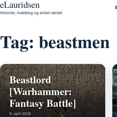
eLauridsen
Gå til indhold
Historier, maleblog og andet nørdet
Tag:
beastmen
Beastlord
[Warhammer:
Fantasy Battle]
9. april 2024