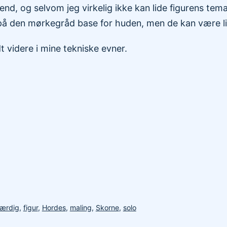
d, og selvom jeg virkelig ikke kan lide figurens tema
s på den mørkegråd base for huden, men de kan være li
dt videre i mine tekniske evner.
færdig
,
figur
,
Hordes
,
maling
,
Skorne
,
solo