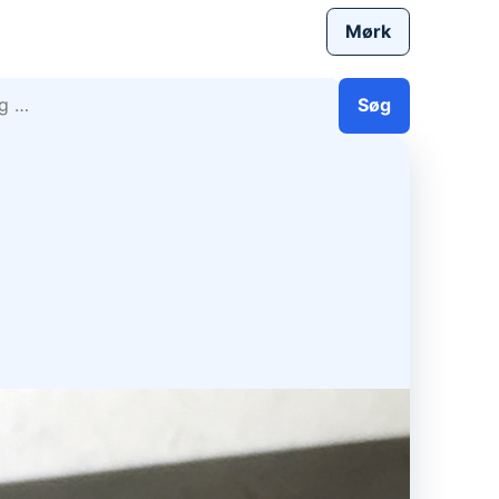
Mørk
efter:
Søg