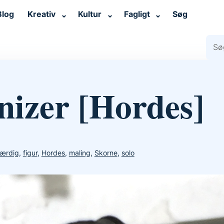
Blog
Kreativ
Kultur
Fagligt
Søg
⌄
⌄
⌄
Søg 
nizer [Hordes]
færdig
,
figur
,
Hordes
,
maling
,
Skorne
,
solo