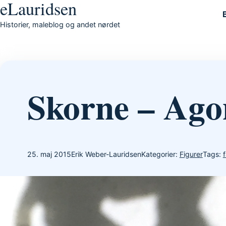
eLauridsen
Gå til indhold
Historier, maleblog og andet nørdet
Skorne – Ago
25. maj 2015
Erik Weber-Lauridsen
Kategorier:
Figurer
Tags: