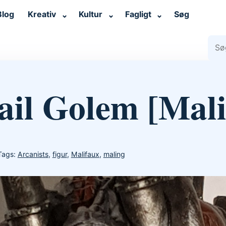
Blog
Kreativ
Kultur
Fagligt
Søg
⌄
⌄
⌄
Søg 
ail Golem [Mali
Tags:
Arcanists
,
figur
,
Malifaux
,
maling