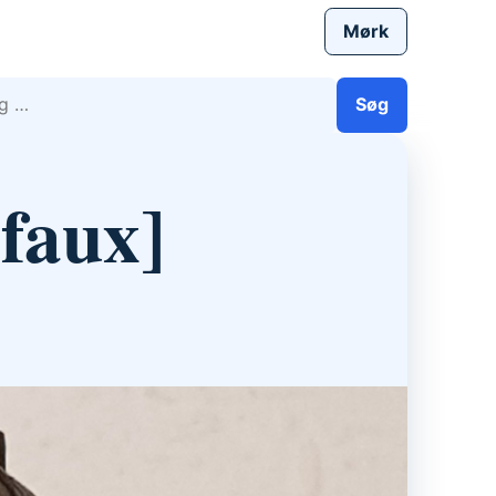
Mørk
efter:
Søg
faux]