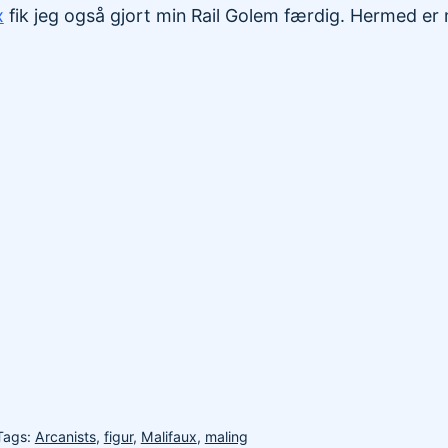
x
fik jeg også gjort min Rail Golem færdig. Hermed e
Tags:
Arcanists
,
figur
,
Malifaux
,
maling