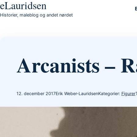
eLauridsen
Gå til indhold
Historier, maleblog og andet nørdet
Arcanists – R
12. december 2017
Erik Weber-Lauridsen
Kategorier:
Figurer