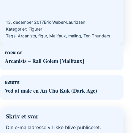
13. december 2017
Erik Weber-Lauridsen
Kategorier:
Figurer
Tags:
Arcanists
,
figur
,
Malifaux
,
maling
,
Ten Thunders
Indlægsnavigation
FORRIGE
Arcanists – Rail Golem [Malifaux]
NÆSTE
Ved at male en An Chu Kuk (Dark Age)
Skriv et svar
Din e-mailadresse vil ikke blive publiceret.