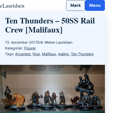
Gå til indhold
eLauridsen
Mørk
Menu
Ten Thunders – 50SS Rail
Crew [Malifaux]
13. december 2017
Erik Weber-Lauridsen
Kategorier:
Figurer
Tags:
Arcanists
,
figur
,
Malifaux
,
maling
,
Ten Thunders