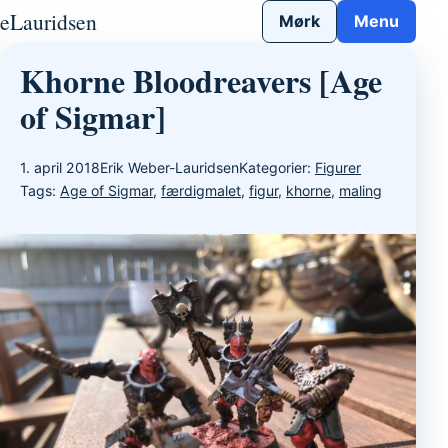
Gå til indhold
eLauridsen
Mørk
Menu
Khorne Bloodreavers [Age
of Sigmar]
1. april 2018
Erik Weber-Lauridsen
Kategorier:
Figurer
Tags:
Age of Sigmar
,
færdigmalet
,
figur
,
khorne
,
maling