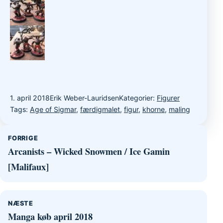
1. april 2018
Erik Weber-Lauridsen
Kategorier:
Figurer
Tags:
Age of Sigmar
,
færdigmalet
,
figur
,
khorne
,
maling
Indlægsnavigation
FORRIGE
Arcanists – Wicked Snowmen / Ice Gamin
[Malifaux]
NÆSTE
Manga køb april 2018