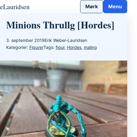
Gå til indhold
eLauridsen
Mørk
Menu
Minions Thrullg [Hordes]
3. september 2019
Erik Weber-Lauridsen
Kategorier:
Figurer
Tags:
figur
,
Hordes
,
maling