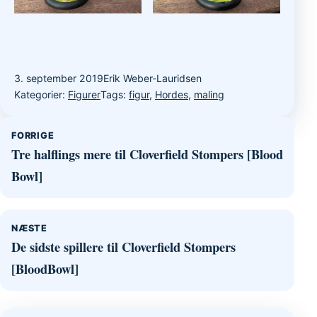
3. september 2019
Erik Weber-Lauridsen
Kategorier:
Figurer
Tags:
figur
,
Hordes
,
maling
Indlægsnavigation
FORRIGE
Tre halflings mere til Cloverfield Stompers [Blood
Bowl]
NÆSTE
De sidste spillere til Cloverfield Stompers
[BloodBowl]