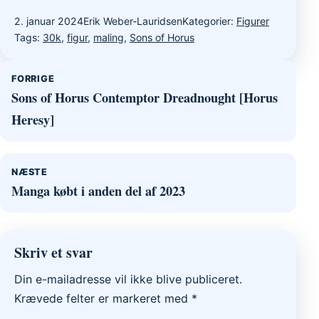
2. januar 2024
Erik Weber-Lauridsen
Kategorier:
Figurer
Tags:
30k
,
figur
,
maling
,
Sons of Horus
Indlægsnavigation
FORRIGE
Sons of Horus Contemptor Dreadnought [Horus
Heresy]
NÆSTE
Manga købt i anden del af 2023
Skriv et svar
Din e-mailadresse vil ikke blive publiceret.
Krævede felter er markeret med
*