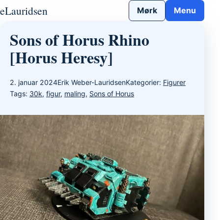
Gå til indhold
eLauridsen
Mørk
Menu
Sons of Horus Rhino
[Horus Heresy]
2. januar 2024
Erik Weber-Lauridsen
Kategorier:
Figurer
Tags:
30k
,
figur
,
maling
,
Sons of Horus