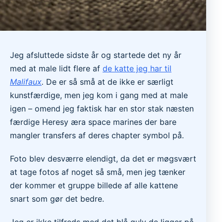
Jeg afsluttede sidste år og startede det ny år
med at male lidt flere af
de katte jeg har til
Malifaux
.
De er så små at de ikke er særligt
kunstfærdige, men jeg kom i gang med at male
igen – omend jeg faktisk har en stor stak næsten
færdige Heresy æra space marines der bare
mangler transfers af deres chapter symbol på.
Foto blev desværre elendigt, da det er møgsvært
at tage fotos af noget så små, men jeg tænker
der kommer et gruppe billede af alle kattene
snart som gør det bedre.
Jeg er ikke tilfreds med det blå gulv de ligger på,