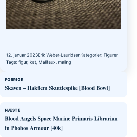
12. januar 2023
Erik Weber-Lauridsen
Kategorier:
Figurer
Tags:
figur
,
kat
,
Malifaux
,
maling
Indlægsnavigation
FORRIGE
Skaven – Hakflem Skuttlespike [Blood Bowl]
NÆSTE
Blood Angels Space Marine Primaris Librarian
in Phobos Armour [40k]